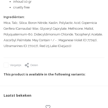
inhoud 10 gr
cruelty free
Ingrediënten:
Mica, Talc, Silica, Boron Nitride, Kaolin, Polylactic Acid, Copernicia
Cerifera (Carnauba) Wax, Glyceryl Caprylate, Methicone, Maltol,
Polyquaternium-80, Didecyldimonium Chloride, Tocopheryl Acetate,
Ascorbyl Palmitate. May Contain + / - : Maganese Violet (CI 77742),
Ultramarines (CI 77007), Red 25 Lake (CI45410)
Vergelijk
Delen
This product is available in the following variants:
Laatst bekeken