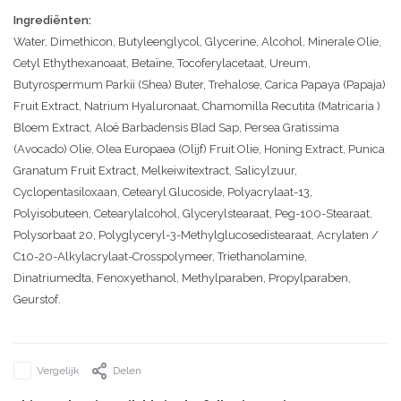
Ingrediënten:
Water, Dimethicon, Butyleenglycol, Glycerine, Alcohol, Minerale Olie,
Cetyl Ethythexanoaat, Betaïne, Tocoferylacetaat, Ureum,
Butyrospermum Parkii (Shea) Buter, Trehalose, Carica Papaya (Papaja)
Fruit Extract, Natrium Hyaluronaat, Chamomilla Recutita (Matricaria )
Bloem Extract, Aloë Barbadensis Blad Sap, Persea Gratissima
(Avocado) Olie, Olea Europaea (Olijf) Fruit Olie, Honing Extract, Punica
Granatum Fruit Extract, Melkeiwitextract, Salicylzuur,
Cyclopentasiloxaan, Cetearyl Glucoside, Polyacrylaat-13,
Polyisobuteen, Cetearylalcohol, Glycerylstearaat, Peg-100-Stearaat,
Polysorbaat 20, Polyglyceryl-3-Methylglucosedistearaat, Acrylaten /
C10-20-Alkylacrylaat-Crosspolymeer, Triethanolamine,
Dinatriumedta, Fenoxyethanol, Methylparaben, Propylparaben,
Geurstof.
Vergelijk
Delen