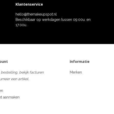
Klantenservice
hello@themakeupspot.nl
Beschikbaar op werkdagen tussen 09:00u. en
17:00u.
count
Informatie
 bestelling, bekijk facturen
Merken
urneer een artikel.
en
nt aanmaken