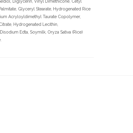
ediol, Diglycerin, Vinyl Dimethicone, Cetyl
 Palmitate, Glyceryl Stearate, Hydrogenated Rice
sodium Acryloyldimethyl Taurate Copolymer,
itrate, Hydrogenated Lecithin,
 Disodium Edta, Soymilk, Oryza Sativa (Rice)
.