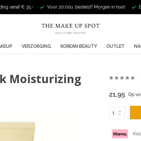
ding vanaf € 35,-
Voor 20:00u. besteld? Morgen in huis!
E
AKEUP
VERZORGING
KOREAN BEAUTY
OUTLET
NA
k Moisturizing
21,95
Op vo
Koo