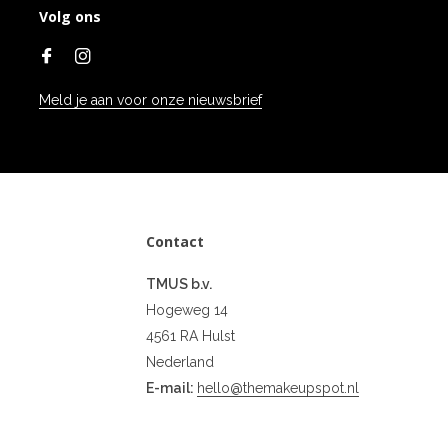
Volg ons
Meld je aan voor onze nieuwsbrief
Contact
TMUS b.v.
Hogeweg 14
4561 RA Hulst
Nederland
E-mail:
hello@themakeupspot.nl