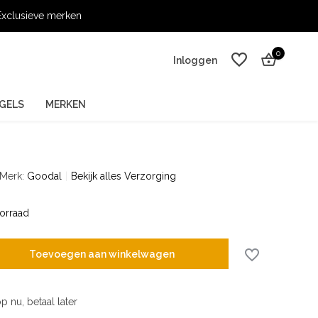
xclusieve merken
0
Inloggen
GELS
MERKEN
Merk:
Goodal
Bekijk alles Verzorging
Account aanmaken
Account aanmaken
orraad
Toevoegen aan winkelwagen
p nu, betaal later