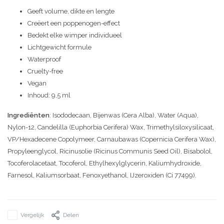
Geeft volume, dikte en lengte
Creëert een poppenogen-effect
Bedekt elke wimper individueel
Lichtgewicht formule
Waterproof
Cruelty-free
Vegan
Inhoud: 9,5 ml
Ingrediënten
: Isododecaan, Bijenwas (Cera Alba), Water (Aqua),
Nylon-12, Candelilla (Euphorbia Cerifera) Wax, Trimethylsiloxysilicaat,
VP/Hexadecene Copolymeer, Carnaubawas (Copernicia Cerifera Wax),
Propyleenglycol, Ricinusolie (Ricinus Communis Seed Oil), Bisabolol,
Tocoferolacetaat, Tocoferol, Ethylhexylglycerin, Kaliumhydroxide,
Farnesol, Kaliumsorbaat, Fenoxyethanol, IJzeroxiden (Ci 77499).
Vergelijk
Delen