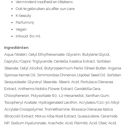
Verminderd roodheid en littekens
Ook te gebruiken als after sun care
K-beauty
Parfumvrij
Vegan
Inhoud: 60 ml.
Ingrediënten:
Aqua (Water), Cetyl Ethylhexanoate, Glycerin, Butylene Glycol,
Caprylic/Capric Triglyceride, Centella Asiatica Extract, Sorbitan
Stearate, Cetyl Alcohol, Butyrospermum Parkii (Shea) Butter, Argania
Spinosa Kernel Oil, Simmondsia Chinensis (Jojoba) Seed Oil, Sorbitan
Sesquioleate, Glyceryl Stearate, Stearic Acid, Portulaca Oleracea
Extract, Anthemis Nobilis Flower Extract, Candelilla Cera,
Chlorphenesin, Polysorbate 60, 1,2-Hexanediol, Xanthan Gum,
Tocopheryl Acetate, Hydrogenated Lecithin, Acrylates/C10-30 Alkyl
Acrylate Crosspolymer, Tromethamine, Brassica Oleracea Italica
(Broccoli) Extract, Morus Alba Root Extract, Guaiazulene, Ceramide
NP, Sodium Hyaluronate, Arachidic Acid, Palmitic Acid, Oleic Acid,