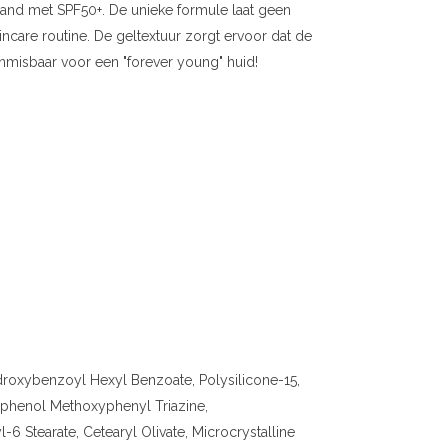
rand met SPF50+. De unieke formule laat geen
kincare routine. De geltextuur zorgt ervoor dat de
Onmisbaar voor een "forever young" huid!
ydroxybenzoyl Hexyl Benzoate, Polysilicone-15,
xyphenol Methoxyphenyl Triazine,
6 Stearate, Cetearyl Olivate, Microcrystalline