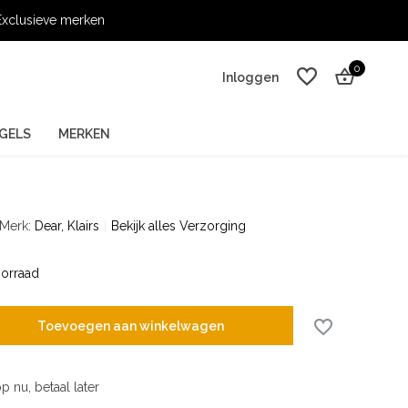
xclusieve merken
0
Inloggen
GELS
MERKEN
Merk:
Dear, Klairs
Bekijk alles Verzorging
Account aanmaken
Account aanmaken
orraad
Toevoegen aan winkelwagen
p nu, betaal later