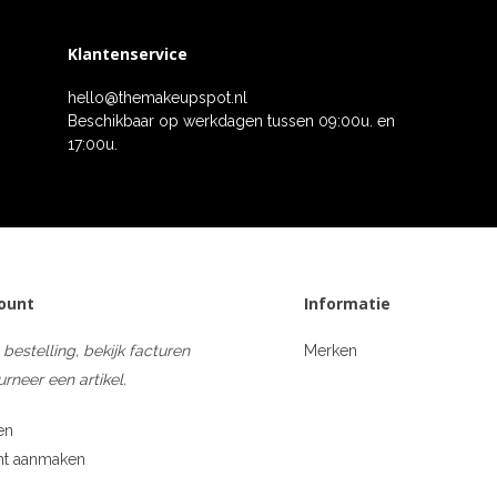
Klantenservice
hello@themakeupspot.nl
Beschikbaar op werkdagen tussen 09:00u. en
17:00u.
count
Informatie
 bestelling, bekijk facturen
Merken
urneer een artikel.
en
nt aanmaken