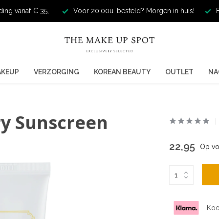
ding vanaf € 35,-
Voor 20:00u. besteld? Morgen in huis!
E
AKEUP
VERZORGING
KOREAN BEAUTY
OUTLET
NA
iry Sunscreen
22,95
Op vo
Koo