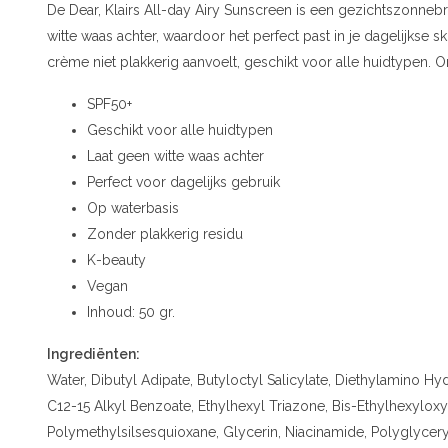
De Dear, Klairs All-day Airy Sunscreen is een gezichtszonneb
witte waas achter, waardoor het perfect past in je dagelijkse s
crème niet plakkerig aanvoelt, geschikt voor alle huidtypen. 
SPF50+
Geschikt voor alle huidtypen
Laat geen witte waas achter
Perfect voor dagelijks gebruik
Op waterbasis
Zonder plakkerig residu
K-beauty
Vegan
Inhoud: 50 gr.
Ingrediënten:
Water, Dibutyl Adipate, Butyloctyl Salicylate, Diethylamino H
C12-15 Alkyl Benzoate, Ethylhexyl Triazone, Bis-Ethylhexylo
Polymethylsilsesquioxane, Glycerin, Niacinamide, Polyglyceryl-