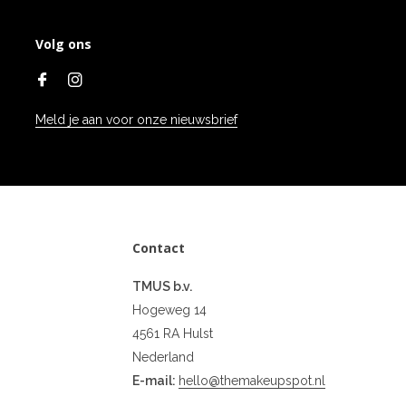
Volg ons
Meld je aan voor onze nieuwsbrief
Contact
TMUS b.v.
Hogeweg 14
4561 RA Hulst
Nederland
E-mail:
hello@themakeupspot.nl