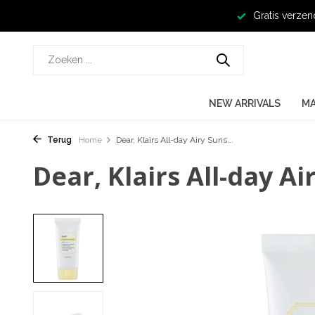
Gratis verzen
NEW ARRIVALS
M
Terug
Home
Dear, Klairs All-day Airy Suns...
Dear, Klairs All-day A