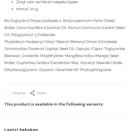
Zorgt voor zachte en soepele lippen
Inhoud: 20 g.
Bis-Diglyceryl Polyacyladipate-2, Butyrospermum Parkii (Shea)
Butter, Cocos Nucifera (Coconut) Oil, Ricinus Communis (Castor) Seed
Oil, Polyglyceryl-3 Distearate,
Phytosteryl/Isostearyl/Cetyl/Stearyl/Behenyl Dimer Dilinoleate,
Simmondsia Chinensis (Jojoba) Seed Oil, Caprylic/Capric Triglyceride,
Beeswax, Ozokerite, Polyethylene, Mangifera Indica (Mango) Seed
Butter, Euphorbia Cerifera (Candelilla) Wax, Glyceryl Stearate Citrate,
Ethylhexylglycerin, Glycerin, Ceramide NP, Phytosphingosine
Vergelijk
Delen
This product is available in the following variants:
Laatst bekeken