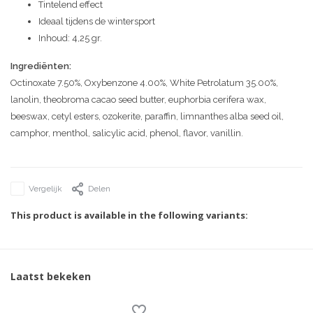
Tintelend effect
Ideaal tijdens de wintersport
Inhoud: 4,25 gr.
Ingrediënten:
Octinoxate 7.50%, Oxybenzone 4.00%, White Petrolatum 35.00%,
lanolin, theobroma cacao seed butter, euphorbia cerifera wax,
beeswax, cetyl esters, ozokerite, paraffin, limnanthes alba seed oil,
camphor, menthol, salicylic acid, phenol, flavor, vanillin.
Vergelijk
Delen
This product is available in the following variants:
Laatst bekeken