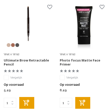
Wet n Wild
Wet n Wild
Ultimate Brow Retractable
Photo focus Matte Face
Pencil
Primer
Vergelijk
Vergelijk
Op voorraad
Op voorraad
5,49
8,49