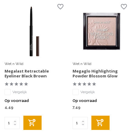
Wet n Wild
Wet n Wild
Megalast Retractable
Megaglo Highlighting
Eyeliner Black Brown
Powder Blossom Glow
Vergelijk
Vergelijk
Op voorraad
Op voorraad
4,49
7,49