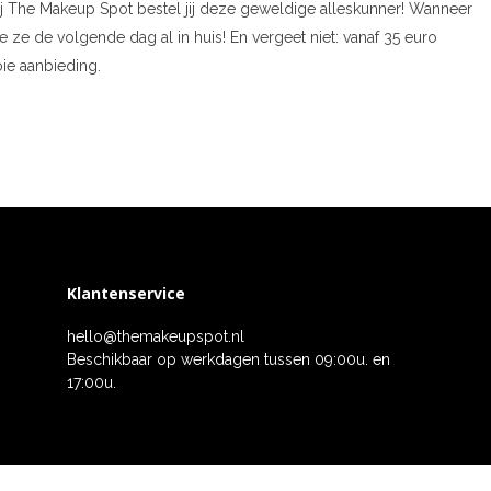
 bij The Makeup Spot bestel jij deze geweldige alleskunner! Wanneer
 ze de volgende dag al in huis! En vergeet niet: vanaf 35 euro
ie aanbieding.
Klantenservice
hello@themakeupspot.nl
Beschikbaar op werkdagen tussen 09:00u. en
17:00u.