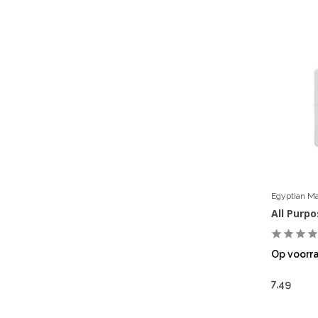
Egyptian Ma
All Purp
Op voorr
7,49