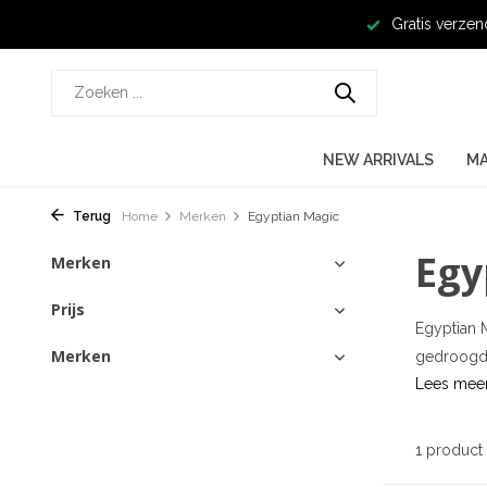
Gratis verzen
NEW ARRIVALS
M
Terug
Home
Merken
Egyptian Magic
Egy
Merken
Prijs
Egyptian 
Merken
gedroogde 
Lees mee
1 product