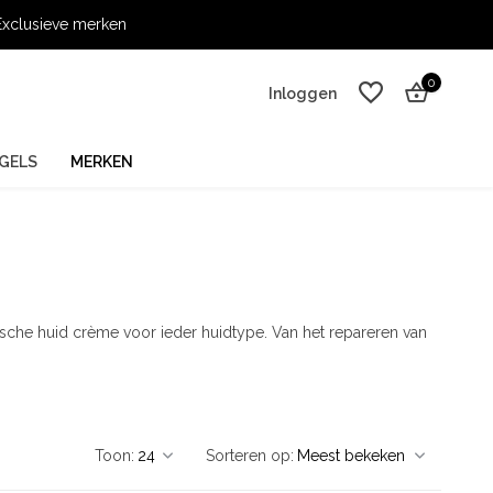
xclusieve merken
0
Inloggen
GELS
MERKEN
Account aanmaken
Account aanmaken
sche huid crème voor ieder huidtype. Van het repareren van
Toon:
Sorteren op: