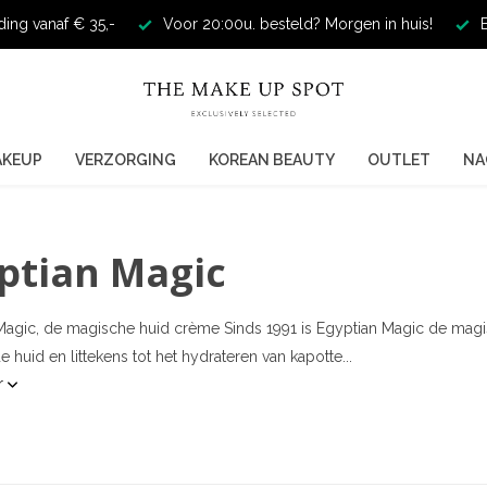
ding vanaf € 35,-
Voor 20:00u. besteld? Morgen in huis!
E
AKEUP
VERZORGING
KOREAN BEAUTY
OUTLET
NA
ptian Magic
Magic, de magische huid crème Sinds 1991 is Egyptian Magic de magi
huid en littekens tot het hydrateren van kapotte...
r