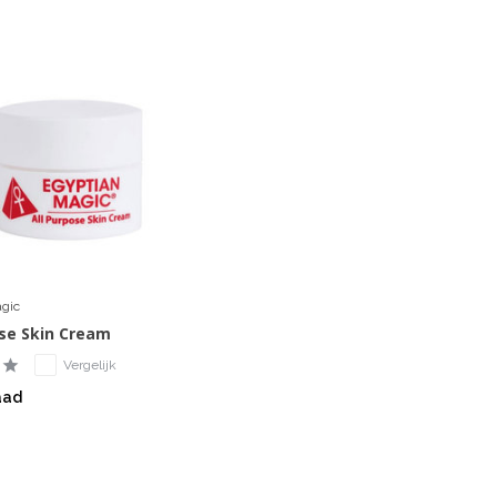
gic
ose Skin Cream
Vergelijk
aad