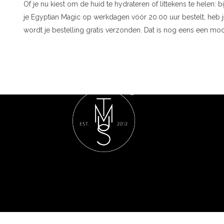
Of je nu kiest om de huid te hydrateren of littekens te helen:
je Egyptian Magic op werkdagen vóór 20.00 uur bestelt, heb je
wordt je bestelling gratis verzonden. Dat is nog eens een moo