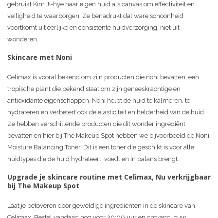
gebruikt Kim Ji-hye haar eigen huid als canvas om effectiviteit en
veiligheid te waarborgen. Ze benadrukt dat ware schoonheid
voortkomt uit eerlijke en consistente huidverzorging, niet uit
wonderen.
Skincare met Noni
Celimax is vooral bekend om zijn producten die noni bevatten, een
tropische plant die bekend staat om zijn geneeskrachtige en
antioxidante eigenschappen. Noni helpt de huid te kalmeren, te
hydrateren en verbetert ook de elasticiteit en helderheid van de huid.
Ze hebben verschillende producten die dit wonder ingrediënt
bevatten en hier bij The Makeup Spot hebben we bijvoorbeeld de Noni
Moisture Balancing Toner. Dit is een toner die geschikt is voor alle
huidtypes die de huid hydrateert, voedt en in balans brengt.
Upgrade je skincare routine met Celimax, Nu verkrijgbaar
bij The Makeup Spot
Laat je betoveren door geweldige ingrediënten in de skincare van
Celimax. Bestel vandaag nog voor 20:00 uur en ontvang jouw