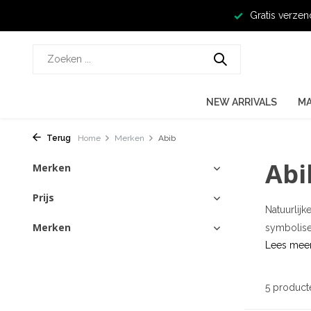
Gratis verzen
NEW ARRIVALS
M
Terug
Home
Merken
Abib
Abi
Merken
Prijs
Natuurlij
Merken
symbolisee
Lees mee
5 product