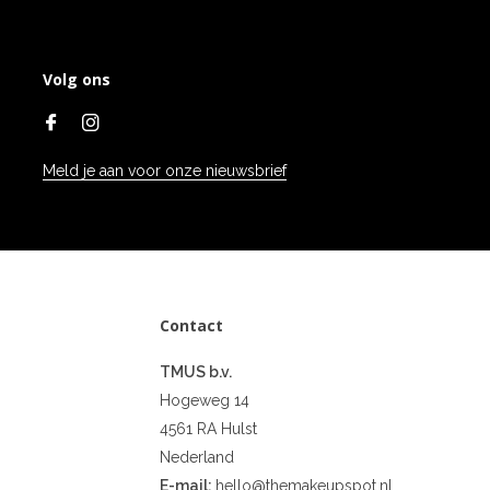
Volg ons
Meld je aan voor onze nieuwsbrief
Contact
TMUS b.v.
Hogeweg 14
4561 RA Hulst
Nederland
E-mail:
hello@themakeupspot.nl