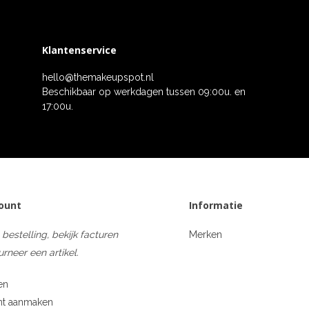
Klantenservice
hello@themakeupspot.nl
Beschikbaar op werkdagen tussen 09:00u. en
17:00u.
count
Informatie
 bestelling, bekijk facturen
Merken
urneer een artikel.
en
nt aanmaken