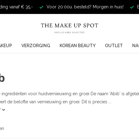
ding vanaf € 35,-
Voor 20:00u. besteld? Morgen in huis!
E
AKEUP
VERZORGING
KOREAN BEAUTY
OUTLET
NA
b
ke ingrediënten voor huidvernieuwing en groei De naam 'Abib' is afge
rt de belofte van vernieuwing en groei. Dit is precies ...
r
en