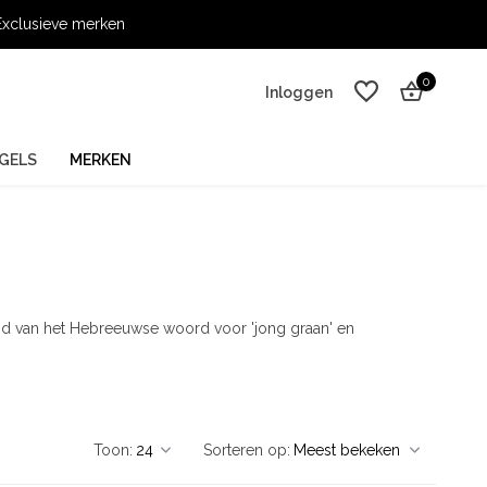
xclusieve merken
0
Inloggen
GELS
MERKEN
Account aanmaken
Account aanmaken
leid van het Hebreeuwse woord voor 'jong graan' en
Toon:
Sorteren op: