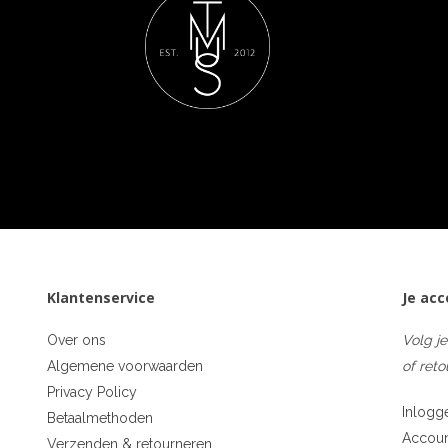
Klantenservice
Je ac
Over ons
Volg je
Algemene voorwaarden
of reto
Privacy Policy
Inlogg
Betaalmethoden
Accou
Verzenden & retourneren