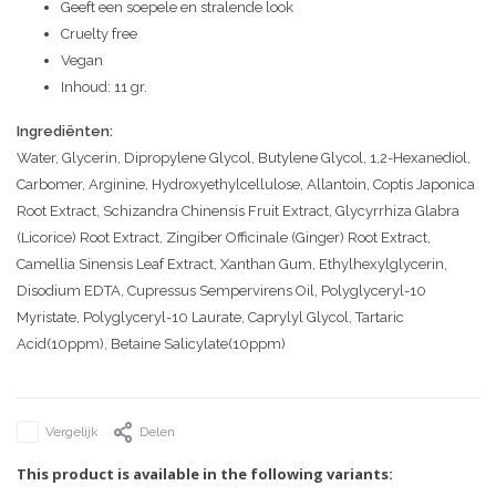
Geeft een soepele en stralende look
Cruelty free
Vegan
Inhoud: 11 gr.
Ingrediënten:
Water, Glycerin, Dipropylene Glycol, Butylene Glycol, 1,2-Hexanediol,
Carbomer, Arginine, Hydroxyethylcellulose, Allantoin, Coptis Japonica
Root Extract, Schizandra Chinensis Fruit Extract, Glycyrrhiza Glabra
(Licorice) Root Extract, Zingiber Officinale (Ginger) Root Extract,
Camellia Sinensis Leaf Extract, Xanthan Gum, Ethylhexylglycerin,
Disodium EDTA, Cupressus Sempervirens Oil, Polyglyceryl-10
Myristate, Polyglyceryl-10 Laurate, Caprylyl Glycol, Tartaric
Acid(10ppm), Betaine Salicylate(10ppm)
Vergelijk
Delen
This product is available in the following variants: