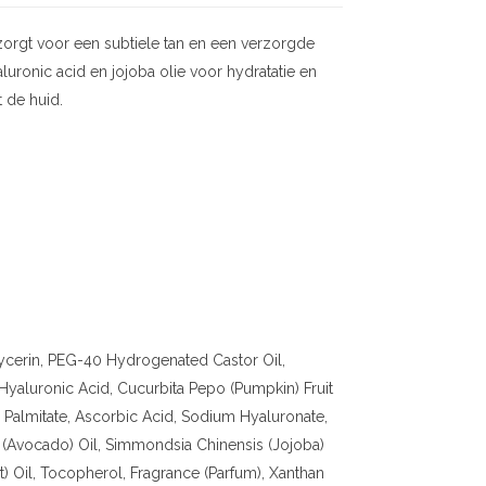
zorgt voor een subtiele tan en een verzorgde
hyaluronic acid en jojoba olie voor hydratatie en
t de huid.
lycerin, PEG-40 Hydrogenated Castor Oil,
yaluronic Acid, Cucurbita Pepo (Pumpkin) Fruit
nyl Palmitate, Ascorbic Acid, Sodium Hyaluronate,
 (Avocado) Oil, Simmondsia Chinensis (Jojoba)
) Oil, Tocopherol, Fragrance (Parfum), Xanthan