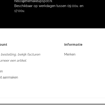
hello@themakeupspot.nl
Beschikbaar op werkdagen tussen 09:00u. en
17:00u.
count
Informatie
 bestelling, bekijk facturen
Merken
urneer een artikel.
en
nt aanmaken