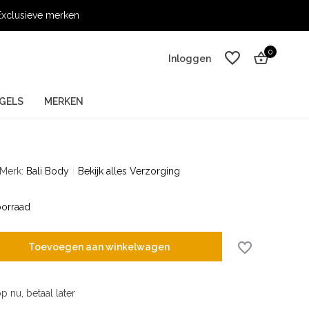
xclusieve merken
0
Inloggen
GELS
MERKEN
Merk:
Bali Body
Bekijk alles Verzorging
Account aanmaken
Account aanmaken
orraad
Toevoegen aan winkelwagen
p nu, betaal later