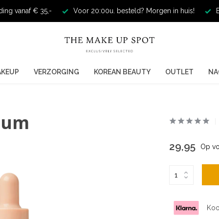
ding vanaf € 35,-
Voor 20:00u. besteld? Morgen in huis!
E
AKEUP
VERZORGING
KOREAN BEAUTY
OUTLET
NA
erum
29,95
Op vo
Koo