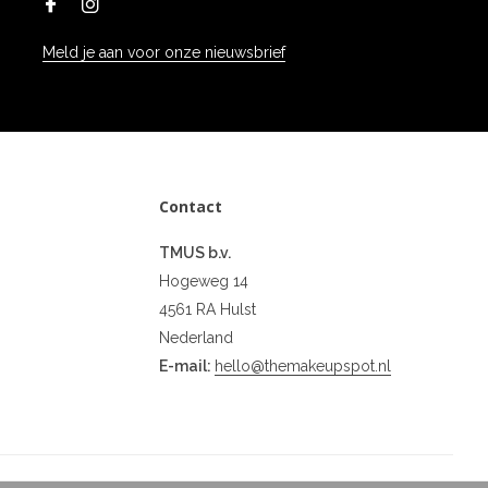
Meld je aan voor onze nieuwsbrief
Contact
TMUS b.v.
Hogeweg 14
4561 RA Hulst
Nederland
E-mail:
hello@themakeupspot.nl