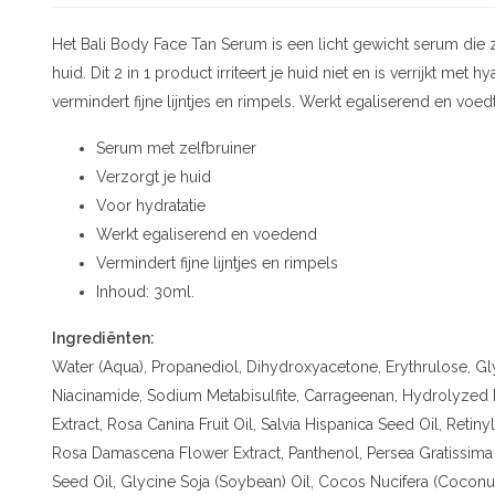
Het Bali Body Face Tan Serum is een licht gewicht serum die 
huid. Dit 2 in 1 product irriteert je huid niet en is verrijkt met 
vermindert fijne lijntjes en rimpels. Werkt egaliserend en voed
Serum met zelfbruiner
Verzorgt je huid
Voor hydratatie
Werkt egaliserend en voedend
Vermindert fijne lijntjes en rimpels
Inhoud: 30ml.
Ingrediënten:
Water (Aqua), Propanediol, Dihydroxyacetone, Erythrulose, G
Niacinamide, Sodium Metabisulfite, Carrageenan, Hydrolyzed H
Extract, Rosa Canina Fruit Oil, Salvia Hispanica Seed Oil, Reti
Rosa Damascena Flower Extract, Panthenol, Persea Gratissima
Seed Oil, Glycine Soja (Soybean) Oil, Cocos Nucifera (Coconut