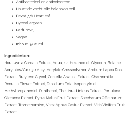
Antibacterieel en antioxiderend
Houdt de vocht-olie balans op peil
Bevat 77% Heartleaf
Hypoallergeen
Parfumvrij
Vegan
Inhoud: 500 ml.
Ingrediënten:
Houttuynia Cordata Extract, Aqua, 1,2-Hexanediol, Glycerin, Betaine,
Acrylates/C10-30 Alkyl Acrylate Crosspolymer, Arctium Lappa Root
Extract, Butylene Glycol, Centella Asiatica Extract, Chamomilla
Recutita Flower Extract, Disodium Edta, Isopentyldiol,
Methylpropanediol, Panthenol, Phellinus Linteus Extract, Portulaca
Oleracea Extract, Pyrus Malus Fruit Extract, Saccharum Officinarum
Extract, Tromethamine, Vitex Agnus Castus Extract, Vitis Vinifera Fruit
Extract