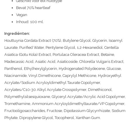
Geschikt voor elk huidtype
Bevat 70% heartleaf
Vegan
Inhoud: 100 ml.
Ingrediënten:
Houttuynia Cordata Extract (70%), Butylene Glycol, Glycerin, Isoamyl
Laurate, Purified Water, Pentylene Glycol, 1,2-Hexanediol, Centella
Asiatica (Gotu Kola) Extract, Portulaca Oleracea Extract, Betaine,
Madecassic Acid, Asiatic Acid, Asiaticoside, Chlorella Vulgaris Extract,
Panthenol, Ethylhexylglycerin, Hydrogenated Polydecene, Glucose,
Niacinamide, Vinyl Dimethicone, Caprylyl Methicone, Hydroxyethyl
Acrylate/Sodium Acryloyldimethyl Taurate Copolymer,
Acrylates/C10-30 Alkyl Acrylate Crosspolymer, Dimethiconol,
Polymethylsilsesquioxane, Glyceryl Acrylate/Acrylic Acid Copolymer,
Tromethamine, Ammonium Acryloyldimethyltaurate/VP Copolymer,
Fructooligosaccharides, Fructose, Dipotassium Glycyrrhizate, Sodium
Phytate, Dipropylene Glycol, Tocopherol, Xanthan Gum.