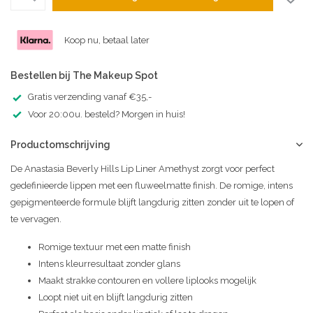
Koop nu, betaal later
Bestellen bij The Makeup Spot
Gratis verzending vanaf €35,-
Voor 20:00u. besteld? Morgen in huis!
Productomschrijving
De Anastasia Beverly Hills Lip Liner Amethyst zorgt voor perfect
gedefinieerde lippen met een fluweelmatte finish. De romige, intens
gepigmenteerde formule blijft langdurig zitten zonder uit te lopen of
te vervagen.
Romige textuur met een matte finish
Intens kleurresultaat zonder glans
Maakt strakke contouren en vollere liplooks mogelijk
Loopt niet uit en blijft langdurig zitten