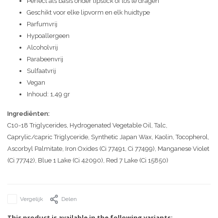
Perfect als basis onder lipstick of los te dragen
Geschikt voor elke lipvorm en elk huidtype
Parfumvrij
Hypoallergeen
Alcoholvrij
Parabeenvrij
Sulfaatvrij
Vegan
Inhoud: 1,49 gr
Ingrediënten:
C10-18 Triglycerides, Hydrogenated Vegetable Oil, Talc,
Caprylic/capric Triglyceride, Synthetic Japan Wax, Kaolin, Tocopherol,
Ascorbyl Palmitate, Iron Oxides (Ci 77491, Ci 77499), Manganese Violet
(Ci 77742), Blue 1 Lake (Ci 42090), Red 7 Lake (Ci 15850)
Vergelijk
Delen
This product is available in the following variants: