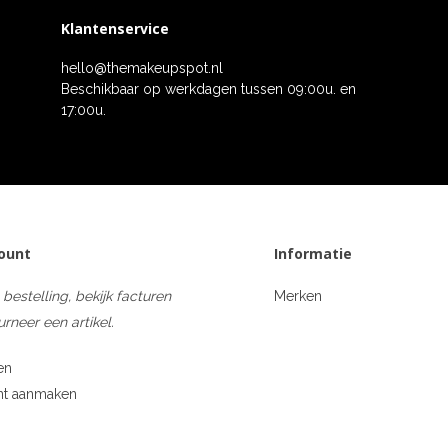
Klantenservice
hello@themakeupspot.nl
Beschikbaar op werkdagen tussen 09:00u. en
17:00u.
count
Informatie
 bestelling, bekijk facturen
Merken
urneer een artikel.
en
nt aanmaken