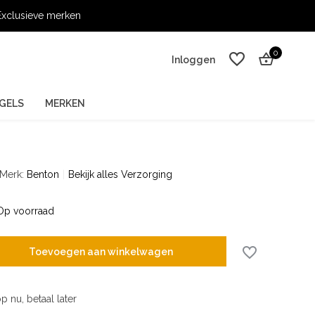
xclusieve merken
0
Inloggen
GELS
MERKEN
Merk:
Benton
Bekijk alles Verzorging
Account aanmaken
Account aanmaken
Op voorraad
Toevoegen aan winkelwagen
p nu, betaal later