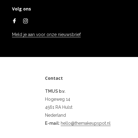
Volg ons
Meld je aan voor onze nieuwsbrief
Contact
TMUS b.v.
Hogeweg 14
4561 RA Hulst
Nederland
E-mail:
hello@themakeupspot.nl