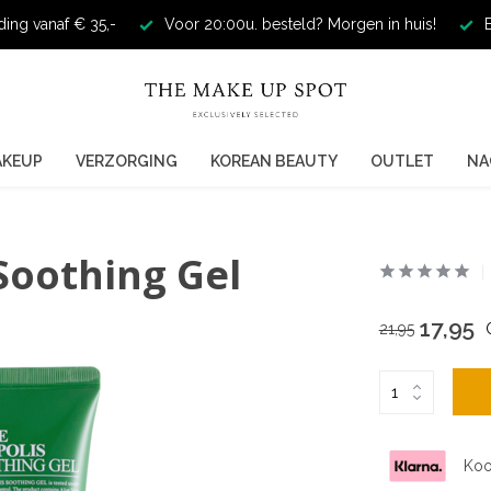
ding vanaf € 35,-
Voor 20:00u. besteld? Morgen in huis!
E
AKEUP
VERZORGING
KOREAN BEAUTY
OUTLET
NA
Soothing Gel
17,95
21,95
Koo