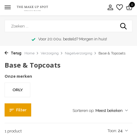
0
Voor 20:00u. besteld? Morgen in huis!
Terug
Home
Verzorging
Nagelverzorging
Base & Topcoats
Base & Topcoats
Onze merken
Filter
Sorteren op:
Toon:
1 product