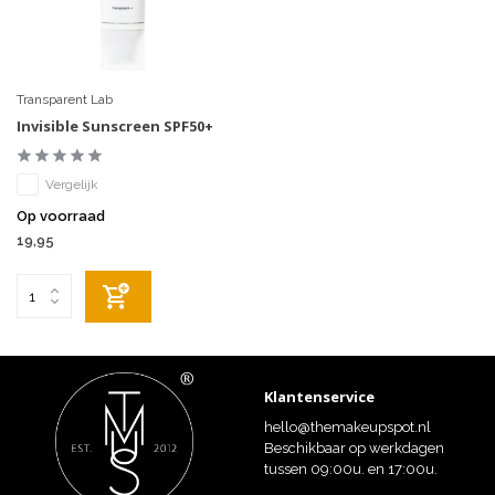
Transparent Lab
Invisible Sunscreen SPF50+
Vergelijk
Op voorraad
19,95
Klantenservice
hello@themakeupspot.nl
Beschikbaar op werkdagen
tussen 09:00u. en 17:00u.