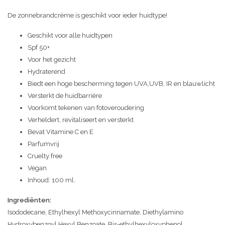
De zonnebrandcrème is geschikt voor ieder huidtype!
Geschikt voor alle huidtypen
Spf 50+
Voor het gezicht
Hydraterend
Biedt een hoge bescherming tegen UVA,UVB, IR en blauwlicht
Versterkt de huidbarrière
Voorkomt tekenen van fotoveroudering
Verheldert, revitaliseert en versterkt
Bevat Vitamine C en E
Parfumvrij
Cruelty free
Vegan
Inhoud: 100 ml.
Ingrediënten:
Isododecane, Ethylhexyl Methoxycinnamate, Diethylamino
Hydroxybenzoyl Hexyl Benzoate, Bis-ethylhexyloxyphenol