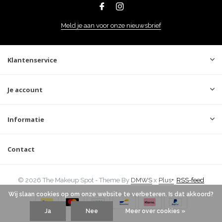
Meld je aan voor onze nieuwsbrief
Klantenservice
Je account
Informatie
Contact
© 2026 The Makeup Spot - Theme By
DMWS
x
Plus+
RSS-feed
Wij slaan cookies op om onze website te verbeteren. Is dat akkoord?
Ja
Nee
Meer over cookies »