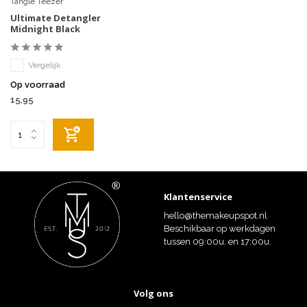
Tangle Teezer
Ultimate Detangler
Midnight Black
Vergelijk
Op voorraad
15,95
Klantenservice
hello@themakeupspot.nl
Beschikbaar op werkdagen
tussen 09:00u. en 17:00u.
Volg ons