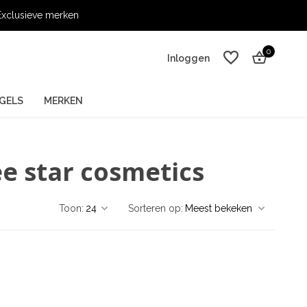
xclusieve merken
0
Inloggen
GELS
MERKEN
e star cosmetics
Account aanmaken
Account aanmaken
Toon:
Sorteren op: