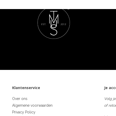
Klantenservice
Je ac
Over ons
Volg je
Algemene voorwaarden
of reto
Privacy Policy