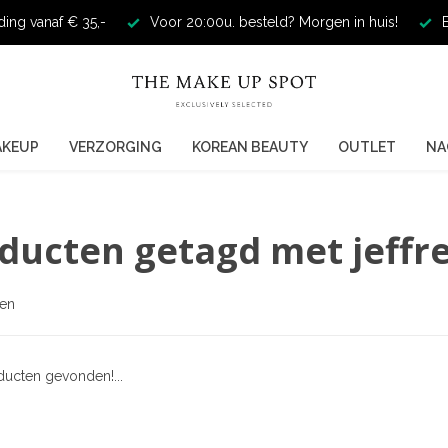
ding vanaf € 35,-
Voor 20:00u. besteld? Morgen in huis!
E
AKEUP
VERZORGING
KOREAN BEAUTY
OUTLET
NA
ducten getagd met jeffre
ten
ucten gevonden!...