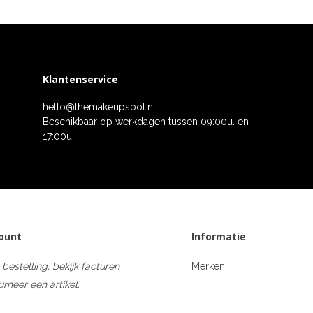
Klantenservice
hello@themakeupspot.nl
Beschikbaar op werkdagen tussen 09:00u. en
17:00u.
count
Informatie
 bestelling, bekijk facturen
Merken
urneer een artikel.