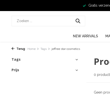
Gratis verzen
NEW ARRIVALS
M
Terug
Home
Tags
jeffree star cosmetics
Pro
Tags
Prijs
0 produc
Geen prod