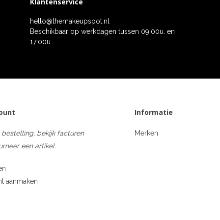
Klantenservice
hello@themakeupspot.nl
Beschikbaar op werkdagen tussen 09:00u. en
17:00u.
count
Informatie
 bestelling, bekijk facturen
Merken
urneer een artikel.
en
nt aanmaken