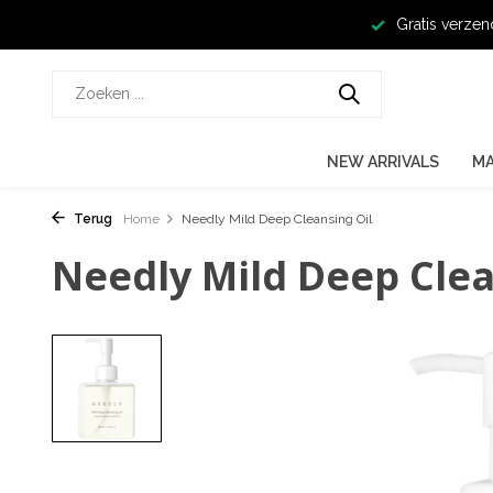
Gratis verzen
NEW ARRIVALS
M
Terug
Home
Needly Mild Deep Cleansing Oil
Needly Mild Deep Clea