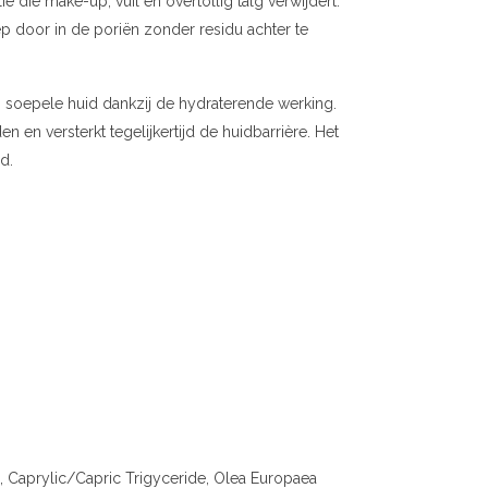
 die make-up, vuil en overtollig talg verwijdert.
ep door in de poriën zonder residu achter te
en soepele huid dankzij de hydraterende werking.
 en versterkt tegelijkertijd de huidbarrière. Het
d.
n, Caprylic/Capric Trigyceride, Olea Europaea