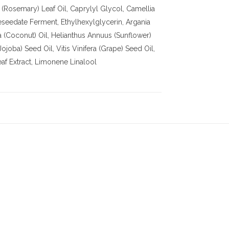
s (Rosemary) Leaf Oil, Caprylyl Glycol, Camellia
eedate Ferment, Ethylhexylglycerin, Argania
a (Coconut) Oil, Helianthus Annuus (Sunflower)
ojoba) Seed Oil, Vitis Vinifera (Grape) Seed Oil,
eaf Extract, Limonene Linalool