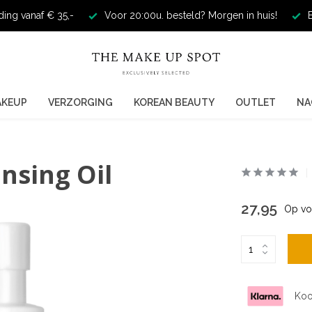
ding vanaf € 35,-
Voor 20:00u. besteld? Morgen in huis!
E
AKEUP
VERZORGING
KOREAN BEAUTY
OUTLET
NA
nsing Oil
27,95
Op vo
Koo