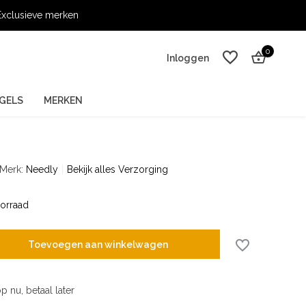
xclusieve merken
0
Inloggen
GELS
MERKEN
Merk:
Needly
Bekijk alles Verzorging
Account aanmaken
Account aanmaken
orraad
Toevoegen aan winkelwagen
p nu, betaal later