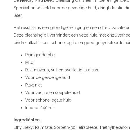
De Needly Mild Deep Cleansing Oil is een milde reinigende olie
Speciaal ontwikkeld voor de gevoelige huid, dringt de olie di
laten.
Het resultaat is een grondige reiniging en een direct zachte 
Deze cleansing oil vermindert een vette huid met onzuiverheden
eindresultaat is een schone, egale en goed gehydrateerde hui
Reinigende olie
Mild
Pakt makeup, vuil en overtollig talg aan
Voor de gevoelige huid
Plakt niet
Voor zachte en soepele huid
Voor schone, egale huid.
Inhoud: 240 ml.
Ingrediënten:
Ethyilhexyl Palmitate, Sorbeth-30 Tetraoleate, Triethylhexanoi