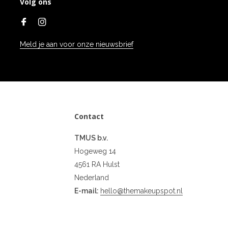
Volg ons
Meld je aan voor onze nieuwsbrief
Contact
TMUS b.v.
Hogeweg 14
4561 RA Hulst
Nederland
E-mail:
hello@themakeupspot.nl