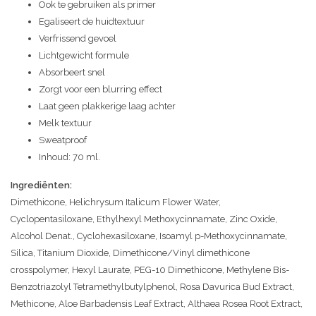
Ook te gebruiken als primer
Egaliseert de huidtextuur
Verfrissend gevoel
Lichtgewicht formule
Absorbeert snel
Zorgt voor een blurring effect
Laat geen plakkerige laag achter
Melk textuur
Sweatproof
Inhoud: 70 ml.
Ingrediënten:
Dimethicone, Helichrysum Italicum Flower Water,
Cyclopentasiloxane, Ethylhexyl Methoxycinnamate, Zinc Oxide,
Alcohol Denat., Cyclohexasiloxane, Isoamyl p-Methoxycinnamate,
Silica, Titanium Dioxide, Dimethicone/Vinyl dimethicone
crosspolymer, Hexyl Laurate, PEG-10 Dimethicone, Methylene Bis-
Benzotriazolyl Tetramethylbutylphenol, Rosa Davurica Bud Extract,
Methicone, Aloe Barbadensis Leaf Extract, Althaea Rosea Root Extract,