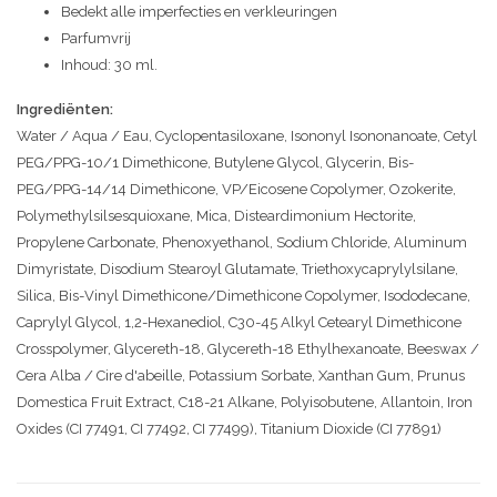
Bedekt alle imperfecties en verkleuringen
Parfumvrij
Inhoud: 30 ml.
Ingrediënten
:
Water / Aqua / Eau, Cyclopentasiloxane, Isononyl Isononanoate, Cetyl
PEG/PPG-10/1 Dimethicone, Butylene Glycol, Glycerin, Bis-
PEG/PPG-14/14 Dimethicone, VP/Eicosene Copolymer, Ozokerite,
Polymethylsilsesquioxane, Mica, Disteardimonium Hectorite,
Propylene Carbonate, Phenoxyethanol, Sodium Chloride, Aluminum
Dimyristate, Disodium Stearoyl Glutamate, Triethoxycaprylylsilane,
Silica, Bis-Vinyl Dimethicone/Dimethicone Copolymer, Isododecane,
Caprylyl Glycol, 1,2-Hexanediol, C30-45 Alkyl Cetearyl Dimethicone
Crosspolymer, Glycereth-18, Glycereth-18 Ethylhexanoate, Beeswax /
Cera Alba / Cire d'abeille, Potassium Sorbate, Xanthan Gum, Prunus
Domestica Fruit Extract, C18-21 Alkane, Polyisobutene, Allantoin, Iron
Oxides (CI 77491, CI 77492, CI 77499), Titanium Dioxide (CI 77891)