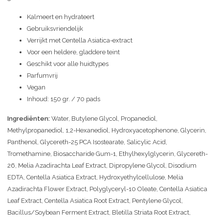
Kalmeert en hydrateert
Gebruiksvriendelijk
Verrijkt met Centella Asiatica-extract
Voor een heldere, gladdere teint
Geschikt voor alle huidtypes
Parfumvrij
Vegan
Inhoud: 150 gr. / 70 pads
Ingrediënten:
Water, Butylene Glycol, Propanediol,
Methylpropanediol, 1,2-Hexanediol, Hydroxyacetophenone, Glycerin,
Panthenol, Glycereth-25 PCA Isostearate, Salicylic Acid,
Tromethamine, Biosaccharide Gum-1, Ethylhexylglycerin, Glycereth-
26, Melia Azadirachta Leaf Extract, Dipropylene Glycol, Disodium
EDTA, Centella Asiatica Extract, Hydroxyethylcellulose, Melia
Azadirachta Flower Extract, Polyglyceryl-10 Oleate, Centella Asiatica
Leaf Extract, Centella Asiatica Root Extract, Pentylene Glycol,
Bacillus/Soybean Ferment Extract, Bletilla Striata Root Extract,