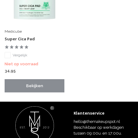
Medicube
Super Cica Pad
Vergelijk
Niet op voorraad
34,95
Bekijken
Klantenservice
hello@themakeupspot.nl
Beschikbaar op werkdagen
tussen 09:00u. en 17:00u.