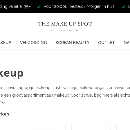
ding vanaf € 35,-
Voor 20:00u. besteld? Morgen in huis!
E
AKEUP
VERZORGING
KOREAN BEAUTY
OUTLET
NA
keup
n aanvulling op je makeup stash, wil je je makeup organizer aanvull
 je een groot assortiment aan makeup, voor zowel beginners als écht
r
rken