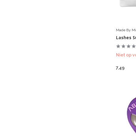
Made By Mit
Lashes S
Niet op v
7,49