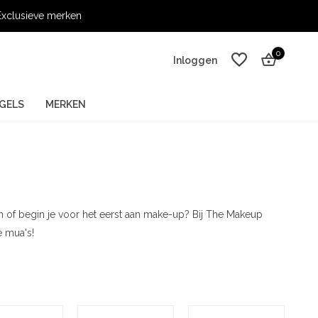
xclusieve merken
0
Inloggen
GELS
MERKEN
Account aanmaken
Account aanmaken
en of begin je voor het eerst aan make-up? Bij The Makeup
e mua's!