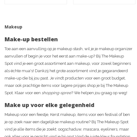
Makeup
Make-up bestellen
Toe aan een aanvulling op je makeup stash, wil je je makeup organizer
aanvullen of begin je voor het eerst aan make-up? Bij The Makeup
Spot vind je een groot assortiment aan makeup, voor zowel beginners
als échte mua's! Dankzij het grote assortiment vind je gegarandeerd
make-up die bij jou past. Je vindt producten voor een groot budget,
maar ook prachtige items voor lagere prijsjes shop je bij The Makeup
Spot. Klaar voor een
shopping-spree
? We helpen jou graag op weg!
Make up voor elke gelegenheid
Makeup voor een feestje, Kerst makeup, items voor een festival of ben
je op zoek naar een dagelijkse makeup routine? Bij The Makeup Spot
vind je alle items die je zoekt: oogschaduw, mascara, eyeliners, maar
ook alles voor je gezicht vind je bij ons! Vind de juiste kleur foundation