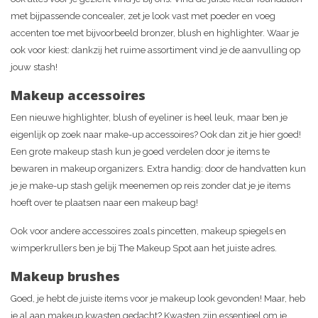
met bijpassende concealer, zet je look vast met poeder en voeg
accenten toe met bijvoorbeeld bronzer, blush en highlighter. Waar je
ook voor kiest: dankzij het ruime assortiment vind je de aanvulling op
jouw stash!
Makeup accessoires
Een nieuwe highlighter, blush of eyeliner is heel leuk, maar ben je
eigenlijk op zoek naar make-up accessoires? Ook dan zit je hier goed!
Een grote makeup stash kun je goed verdelen door je items te
bewaren in makeup organizers. Extra handig: door de handvatten kun
je je make-up stash gelijk meenemen op reis zonder dat je je items
hoeft over te plaatsen naar een makeup bag!
Ook voor andere accessoires zoals pincetten, makeup spiegels en
wimperkrullers ben je bij The Makeup Spot aan het juiste adres.
Makeup brushes
Goed, je hebt de juiste items voor je makeup look gevonden! Maar, heb
je al aan makeup kwasten gedacht? Kwasten zijn essentieel om je