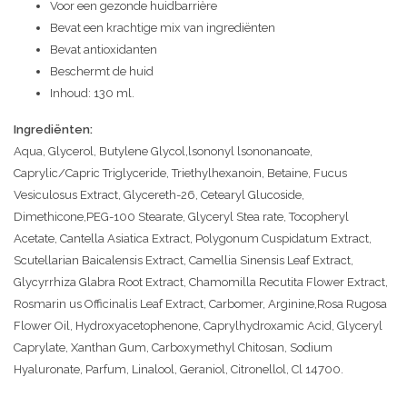
Voor een gezonde huidbarrière
Bevat een krachtige mix van ingrediënten
Bevat antioxidanten
Beschermt de huid
Inhoud: 130 ml.
Ingrediënten:
Aqua, Glycerol, Butylene Glycol,lsononyl lsononanoate,
Caprylic/Capric Triglyceride, Triethylhexanoin, Betaine, Fucus
Vesiculosus Extract, Glycereth-26, Cetearyl Glucoside,
Dimethicone,PEG-100 Stearate, Glyceryl Stea rate, Tocopheryl
Acetate, Cantella Asiatica Extract, Polygonum Cuspidatum Extract,
Scutellarian Baicalensis Extract, Camellia Sinensis Leaf Extract,
Glycyrrhiza Glabra Root Extract, Chamomilla Recutita Flower Extract,
Rosmarin us Officinalis Leaf Extract, Carbomer, Arginine,Rosa Rugosa
Flower Oil, Hydroxyacetophenone, Caprylhydroxamic Acid, Glyceryl
Caprylate, Xanthan Gum, Carboxymethyl Chitosan, Sodium
Hyaluronate, Parfum, Linalool, Geraniol, Citronellol, Cl 14700.