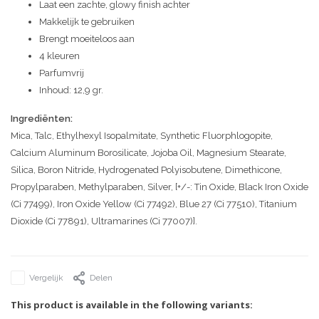
Laat een zachte, glowy finish achter
Makkelijk te gebruiken
Brengt moeiteloos aan
4 kleuren
Parfumvrij
Inhoud: 12,9 gr.
Ingrediënten:
Mica, Talc, Ethylhexyl Isopalmitate, Synthetic Fluorphlogopite,
Calcium Aluminum Borosilicate, Jojoba Oil, Magnesium Stearate,
Silica, Boron Nitride, Hydrogenated Polyisobutene, Dimethicone,
Propylparaben, Methylparaben, Silver, [+/-: Tin Oxide, Black Iron Oxide
(Ci 77499), Iron Oxide Yellow (Ci 77492), Blue 27 (Ci 77510), Titanium
Dioxide (Ci 77891), Ultramarines (Ci 77007)].
Vergelijk
Delen
This product is available in the following variants: