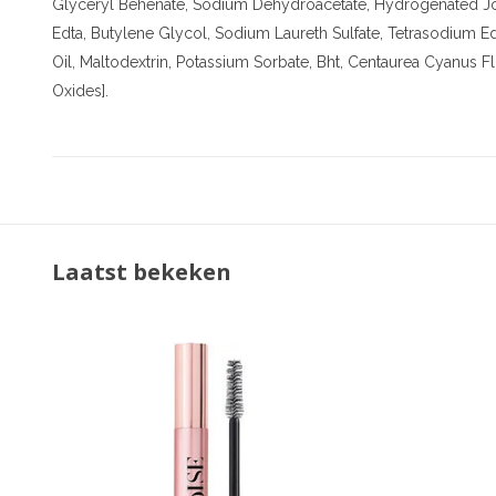
Glyceryl Behenate, Sodium Dehydroacetate, Hydrogenated Jo
Edta, Butylene Glycol, Sodium Laureth Sulfate, Tetrasodium 
Oil, Maltodextrin, Potassium Sorbate, Bht, Centaurea Cyanus Fl
Oxides].
Laatst bekeken