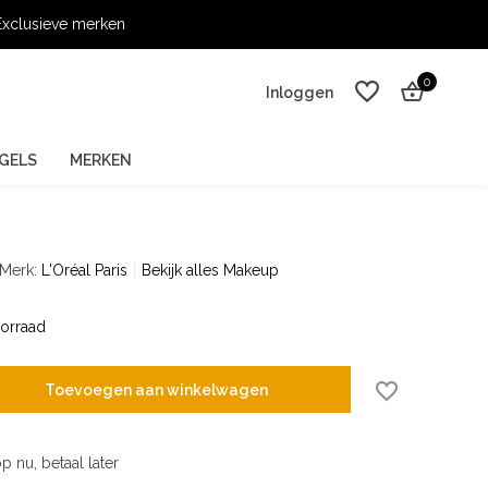
xclusieve merken
0
Inloggen
GELS
MERKEN
Merk:
L'Oréal Paris
Bekijk alles Makeup
Account aanmaken
Account aanmaken
orraad
Toevoegen aan winkelwagen
p nu, betaal later