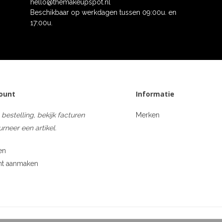
hello@themakeupspot.nl
Beschikbaar op werkdagen tussen 09:00u. en
17:00u.
count
Informatie
 bestelling, bekijk facturen
Merken
urneer een artikel.
en
nt aanmaken