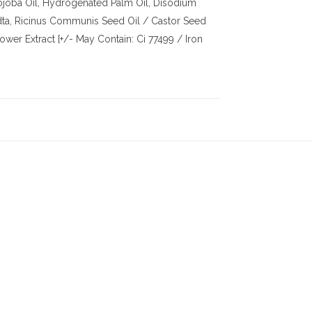
joba Oil, Hydrogenated Palm Oil, Disodium
Edta, Ricinus Communis Seed Oil / Castor Seed
ower Extract [+/- May Contain: Ci 77499 / Iron