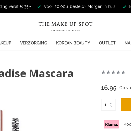
ding vanaf € 35,-
Voor 20:00u. besteld? Morgen in huis!
E
AKEUP
VERZORGING
KOREAN BEAUTY
OUTLET
NA
radise Mascara
16,95
Op vo
Koo