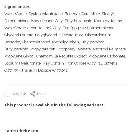
Ingrediënten:
Water(Aqua), Cyclopentasiloxane, Beeswax(Cera Alba), Stearyl
Dimenthicone, Isododecane, Cetyl Ethylhexanoate, Microcrystalline
Wax (Cera Microcristalline), Cetyl Peg/ppg 10/1 Dimenthicone,
Glyceryl Laurate, Polyglyceryl-4 Oleate, Mica, Disteardonium
Hectorite, Phenoxyethanol, Methylparaben, Ethylparaben,
Butylparaben, Propyparaben, Tocopheryl Acetate, Ascorbyl Palmitate,
Propylene Glycol, Chamomilla Recutita Extract, Propylene Carbonate,
Sodium Hyaluronate. May Contain : Iron Oxides (Ci77491, Ci77492,
Ci77499), Titanium Dioxide (Ci77891).
Vergelijk
Delen
This product is available in the following variants:
Laatst bekeken