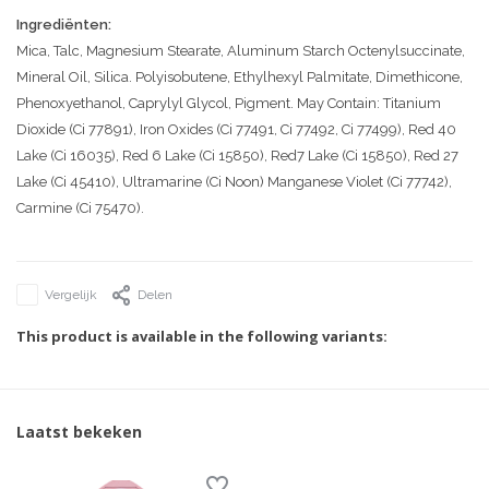
Ingrediënten:
Mica, Talc, Magnesium Stearate, Aluminum Starch Octenylsuccinate,
Mineral Oil, Silica. Polyisobutene, Ethylhexyl Palmitate, Dimethicone,
Phenoxyethanol, Caprylyl Glycol, Pigment. May Contain: Titanium
Dioxide (Ci 77891), Iron Oxides (Ci 77491, Ci 77492, Ci 77499), Red 40
Lake (Ci 16035), Red 6 Lake (Ci 15850), Red7 Lake (Ci 15850), Red 27
Lake (Ci 45410), Ultramarine (Ci Noon) Manganese Violet (Ci 77742),
Carmine (Ci 75470).
Vergelijk
Delen
This product is available in the following variants:
Laatst bekeken