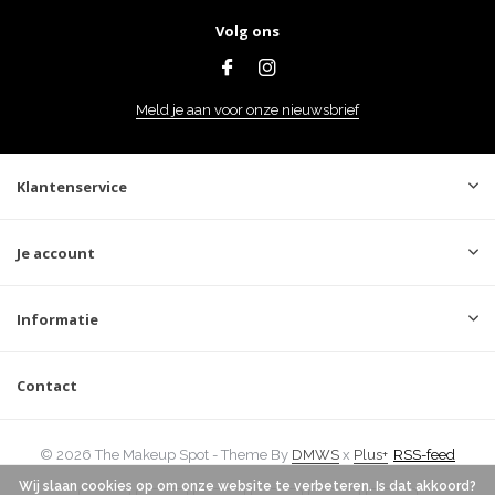
Volg ons
Meld je aan voor onze nieuwsbrief
Klantenservice
Je account
Informatie
Contact
© 2026 The Makeup Spot - Theme By
DMWS
x
Plus+
RSS-feed
Wij slaan cookies op om onze website te verbeteren. Is dat akkoord?