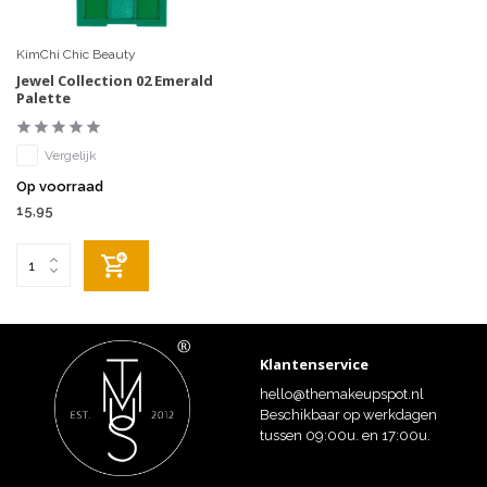
KimChi Chic Beauty
Jewel Collection 02 Emerald
Palette
Vergelijk
Op voorraad
15,95
Klantenservice
hello@themakeupspot.nl
Beschikbaar op werkdagen
tussen 09:00u. en 17:00u.