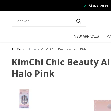
Gratis verzen
NEW ARRIVALS
M
Terug
Home
KimChi Chic Beauty Almond Bish...
KimChi Chic Beauty A
Halo Pink