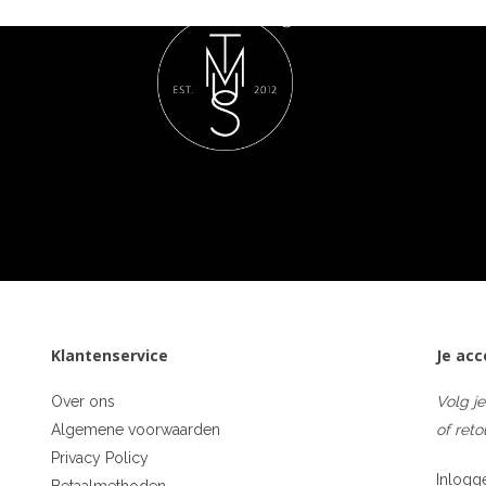
Klantenservice
Je ac
Over ons
Volg je
Algemene voorwaarden
of reto
Privacy Policy
Inlogg