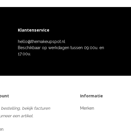
Klantenservice
hello@themakeupspot.nl
Beschikbaar op werkdagen tussen 09:00u. en
17:00u.
count
Informatie
 bestelling, bekijk facturen
Merken
urneer een artikel.
en