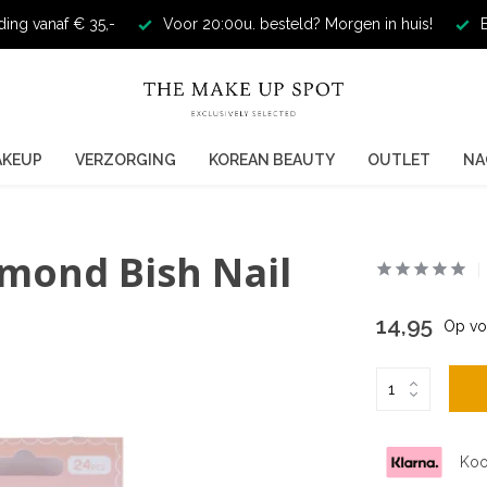
ding vanaf € 35,-
Voor 20:00u. besteld? Morgen in huis!
E
AKEUP
VERZORGING
KOREAN BEAUTY
OUTLET
NA
lmond Bish Nail
14,95
Op vo
Koo