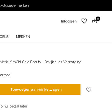
xclusieve merken
0
Inloggen
GELS
MERKEN
Merk:
KimChi Chic Beauty
Bekijk alles Verzorging
Account aanmaken
Account aanmaken
orraad
Toevoegen aan winkelwagen
p nu, betaal later