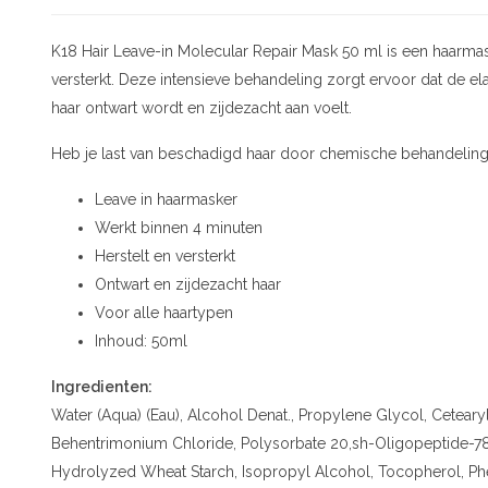
K18 Hair Leave-in Molecular Repair Mask 50 ml is een haarmask
versterkt. Deze intensieve behandeling zorgt ervoor dat de elas
haar ontwart wordt en zijdezacht aan voelt.
Heb je last van beschadigd haar door chemische behandelinge
Leave in haarmasker
Werkt binnen 4 minuten
Herstelt en versterkt
Ontwart en zijdezacht haar
Voor alle haartypen
Inhoud: 50ml
Ingredienten:
Water (Aqua) (Eau), Alcohol Denat., Propylene Glycol, Cetearyl 
Behentrimonium Chloride, Polysorbate 20,sh-Oligopeptide-78
Hydrolyzed Wheat Starch, Isopropyl Alcohol, Tocopherol, Phe