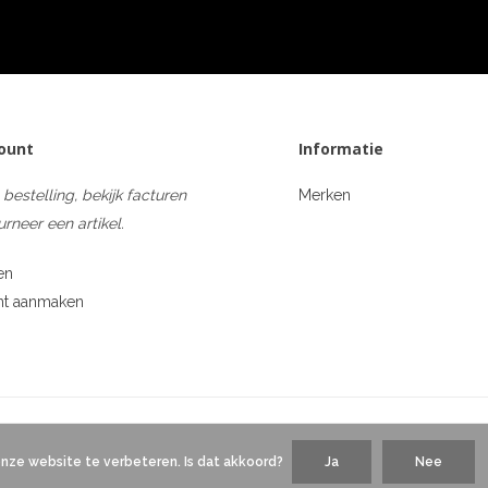
count
Informatie
 bestelling, bekijk facturen
Merken
urneer een artikel.
en
nt aanmaken
onze website te verbeteren. Is dat akkoord?
Ja
Nee