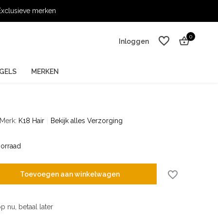
xclusieve merken
0
Inloggen
GELS
MERKEN
Merk:
K18 Hair
Bekijk alles Verzorging
Account aanmaken
Account aanmaken
orraad
Toevoegen aan winkelwagen
p nu, betaal later