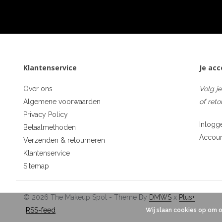
Klantenservice
Je ac
Over ons
Volg je
Algemene voorwaarden
of reto
Privacy Policy
Inlogg
Betaalmethoden
Accou
Verzenden & retourneren
Klantenservice
Sitemap
© 2026 The Makeup Spot - Theme By
DMWS
x
Plus+
RSS-feed
Wij slaan cookies op om 