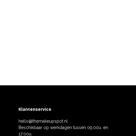
Klantenservice
hello@themakeupspot.nl
Beschikbaar op werkdagen tussen 09:00u. en
17:00u.