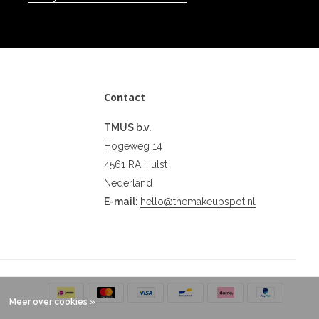
Contact
TMUS b.v.
Hogeweg 14
4561 RA Hulst
Nederland
E-mail:
hello@themakeupspot.nl
Meer over cookies »