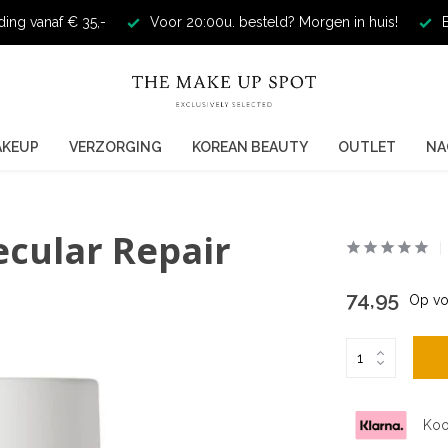
ding vanaf € 35,-
Voor 20:00u. besteld? Morgen in huis!
E
AKEUP
VERZORGING
KOREAN BEAUTY
OUTLET
NA
ecular Repair
74,95
Op vo
Koo