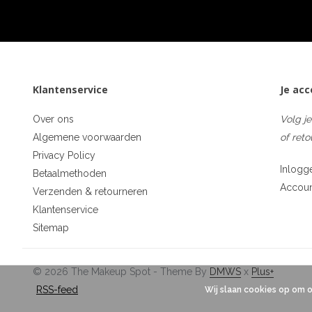
Klantenservice
Je ac
Over ons
Volg je
Algemene voorwaarden
of reto
Privacy Policy
Inlogg
Betaalmethoden
Accou
Verzenden & retourneren
Klantenservice
Sitemap
© 2026 The Makeup Spot - Theme By
DMWS
x
Plus+
RSS-feed
Wij slaan cookies op om 