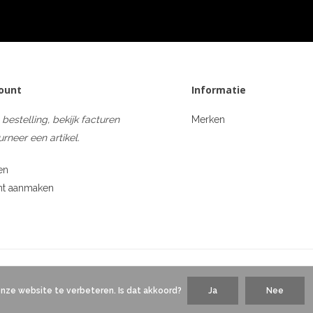
count
Informatie
 bestelling, bekijk facturen
Merken
urneer een artikel.
en
nt aanmaken
onze website te verbeteren. Is dat akkoord?
Ja
Nee