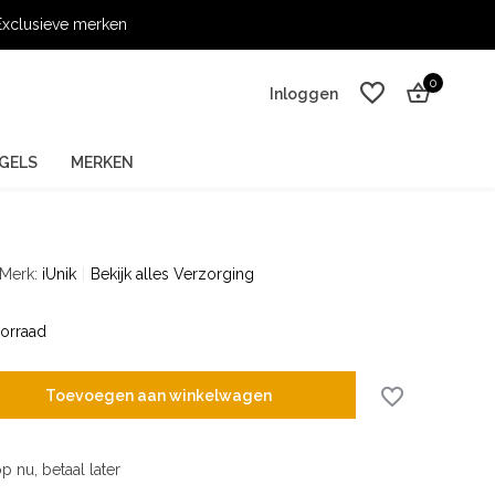
xclusieve merken
0
Inloggen
GELS
MERKEN
Merk:
iUnik
Bekijk alles Verzorging
Account aanmaken
Account aanmaken
orraad
Toevoegen aan winkelwagen
p nu, betaal later