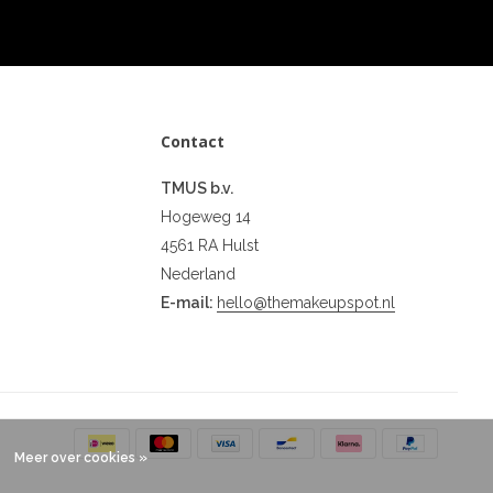
Contact
TMUS b.v.
Hogeweg 14
4561 RA Hulst
Nederland
E-mail:
hello@themakeupspot.nl
Meer over cookies »