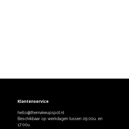
Klantenservice
hello@themakeupspot.nl
Beschikbaar op werkdagen tussen 09:00u. en
17:00u.