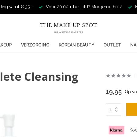
ding vanaf € 35,-
Voor 20:00u. besteld? Morgen in huis!
E
AKEUP
VERZORGING
KOREAN BEAUTY
OUTLET
NA
lete Cleansing
19,95
Op vo
Koo