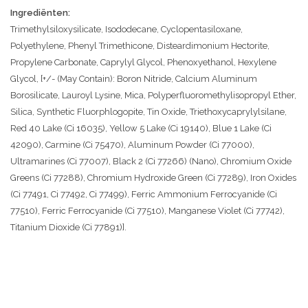
Ingrediënten:
Trimethylsiloxysilicate, Isododecane, Cyclopentasiloxane,
Polyethylene, Phenyl Trimethicone, Disteardimonium Hectorite,
Propylene Carbonate, Caprylyl Glycol, Phenoxyethanol, Hexylene
Glycol, [+/- (May Contain): Boron Nitride, Calcium Aluminum
Borosilicate, Lauroyl Lysine, Mica, Polyperfluoromethylisopropyl Ether,
Silica, Synthetic Fluorphlogopite, Tin Oxide, Triethoxycaprylylsilane,
Red 40 Lake (Ci 16035), Yellow 5 Lake (Ci 19140), Blue 1 Lake (Ci
42090), Carmine (Ci 75470), Aluminum Powder (Ci 77000),
Ultramarines (Ci 77007), Black 2 (Ci 77266) (Nano), Chromium Oxide
Greens (Ci 77288), Chromium Hydroxide Green (Ci 77289), Iron Oxides
(Ci 77491, Ci 77492, Ci 77499), Ferric Ammonium Ferrocyanide (Ci
77510), Ferric Ferrocyanide (Ci 77510), Manganese Violet (Ci 77742),
Titanium Dioxide (Ci 77891)].