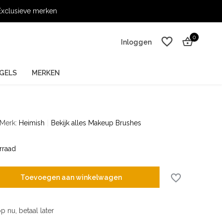
xclusieve merken
0
Inloggen
GELS
MERKEN
Merk:
Heimish
Bekijk alles Makeup Brushes
Account aanmaken
Account aanmaken
rraad
Toevoegen aan winkelwagen
p nu, betaal later