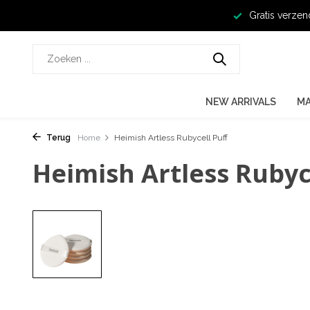
Gratis verzen
NEW ARRIVALS
M
Terug
Home
Heimish Artless Rubycell Puff
Heimish Artless Rubyc