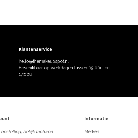
Klantenservice
hello@themakeupspot.nl
Beschikbaar op werkdagen tussen 09:00u. en
17:00u.
count
Informatie
 bestelling, bekijk facturen
Merken