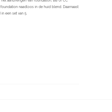
r het aanbrengen van foundation, BB of CC
t foundation naadloos in de huid blend. Daarnaast
in een set van 5.