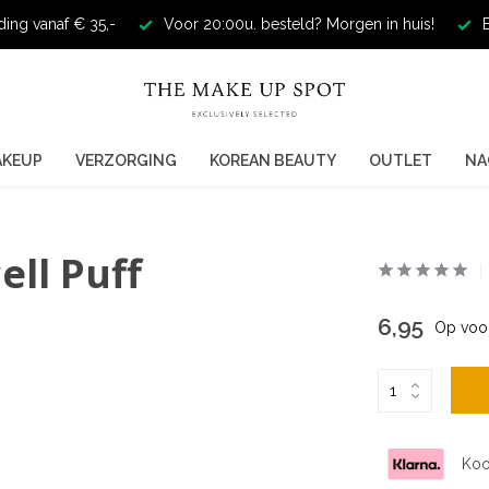
ding vanaf € 35,-
Voor 20:00u. besteld? Morgen in huis!
E
AKEUP
VERZORGING
KOREAN BEAUTY
OUTLET
NA
ell Puff
6,95
Op voo
Koo