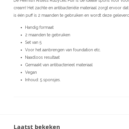
De Heimish Artless Rubycell Puff is de ideale spons voor voo
cream! Het zachte en antibacteriële materiaal zorgt ervoor da
is één puff is 2 maanden te gebruiken en wordt deze geleverd 
Handig formaat
2 maanden te gebruiken
Set van 5
Voor het aanbrengen van foundation etc.
Naadloos resultaat
Gemaakt van antibacterieel materiaal
Vegan
Inhoud: 5 sponsjes.
Laatst bekeken