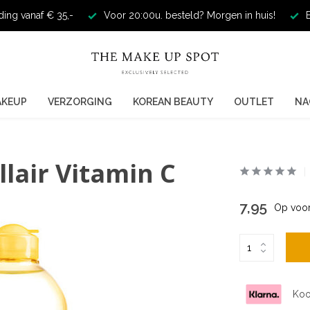
ding vanaf € 35,-
Voor 20:00u. besteld? Morgen in huis!
E
AKEUP
VERZORGING
KOREAN BEAUTY
OUTLET
NA
lair Vitamin C
7,95
Op voor
Koo