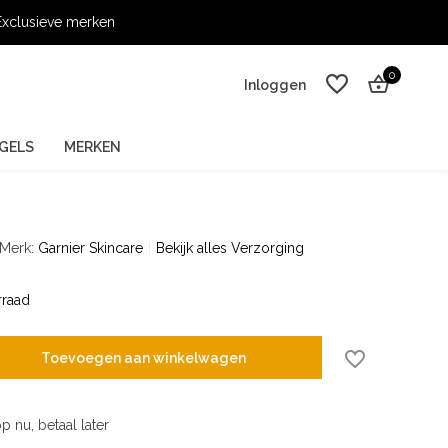
xclusieve merken
0
Inloggen
GELS
MERKEN
Merk:
Garnier Skincare
Bekijk alles Verzorging
Account aanmaken
Account aanmaken
raad
Toevoegen aan winkelwagen
p nu, betaal later