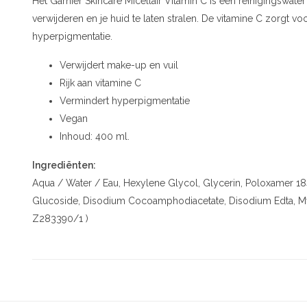
Het Garnier Skincare Micellair Vitamin C is een reinigingswate
verwijderen en je huid te laten stralen. De vitamine C zorgt v
hyperpigmentatie.
Verwijdert make-up en vuil
Rijk aan vitamine C
Vermindert hyperpigmentatie
Vegan
Inhoud: 400 ml.
Ingrediënten:
Aqua / Water / Eau, Hexylene Glycol, Glycerin, Poloxamer 1
Glucoside, Disodium Cocoamphodiacetate, Disodium Edta, Myr
Z283390/1 )