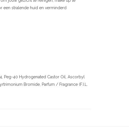
r om jouw gezicht te reinigen, make up te
oor een stralende huid en verminderd
84, Peg-40 Hydrogenated Castor Oil, Ascorbyl
trimonium Bromide, Parfum / Fragrance (F.I.L.