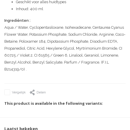
Geschikt voor alles huidtypes
Inhoud: 400 ml
Ingrediënten :
Aqua / Water, Cyclopentasiloxane, Isohexadecane, Centaurea Cyanus
Flower Water, Potassium Phosphate, Sodium Chloride, Arginine, Coco-
Betaine, Poloxamer 184, Dipotassium Phosphate, Disodium EDTA,
Propanediol, Citric Acid, Hexylene Glycol, Myrtrimonium Bromide, CI
60725 / Violet 2, CI 61565 / Green 6, Linalool, Geraniol, Limonene,
Benzyl Alcohol, Benzyl Salicylate, Parfum / Fragrance, (F.I.L
B214319/0) .
Vergelijk
Delen
This product is available in the following variants:
Laatst bekeken