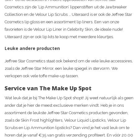
Cosmetics zijn de ‘Lip Ammunition’ lippenstiften uit de Jawbreaker
Collection en de Velour Lip Scrubs … Uiteraard is er ook de Jeffree Star
Cosmetics lip gloss en een assortiment lip liners. Een van onze
favorieten is de Velour Lip Liner in Celebrity Skin, de ideale nude!
Uiteraard zijn er ook lip kits te koop met meerdere kleurtjes.
Leuke andere producten
Jeffree Star Cosmetics staat ook bekend om de vele leuke accessoires,
zoals de Jeffree Star Mirror, een leuke spiegel in stervorm. We
verkopen ook vele toffe make-up tassen.
Service van The Make Up Spot
Wat leuk dat je bij The Make Up Spot shopt! Jij weet natuurlijk als geen
ander dat je hier de meest exclusieve merken vindt. Heb je in ons
assortiment de leukste Jeffree Star Cosmetics producten gevonden,
zoals de Skin Frost highlighters, Velour Liquid Lipsticks, Velour Lip
Scrubs en Lip Ammunition lipsticks? Dan vind je het vast leuk om te
horen dat je vanaf €35 van gratis verzending profiteert. En vóór 20.00