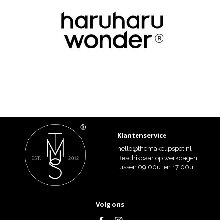
Klantenservice
hello@themakeupspot.nl
Beschikbaar op werkdagen
tussen 09:00u. en 17:00u.
Volg ons