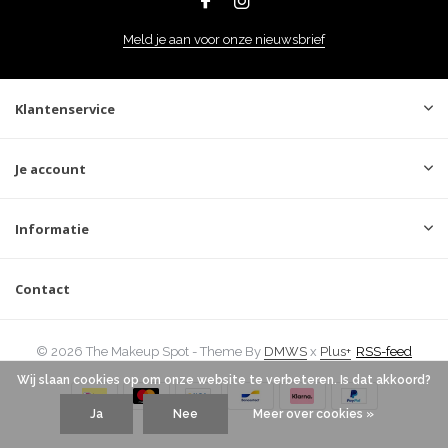
Meld je aan voor onze nieuwsbrief
Klantenservice
Je account
Informatie
Contact
© 2026 The Makeup Spot - Theme By
DMWS
x
Plus+
RSS-feed
Wij slaan cookies op om onze website te verbeteren. Is dat akkoord?
Ja
Nee
Meer over cookies »