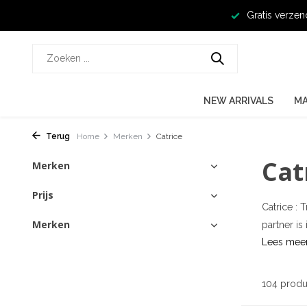
Gratis verzen
NEW ARRIVALS
M
Terug
Home
Merken
Catrice
Cat
Merken
Prijs
Catrice : 
Merken
partner is 
Lees mee
104 produ