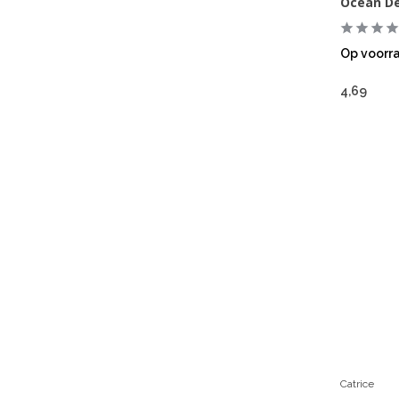
Ocean D
Op voorr
4,69
Catrice