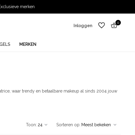
xclusieve merken
0
Inloggen
GELS
MERKEN
Account aanmaken
Account aanmaken
Catrice, waar trendy en betaalbare makeup al sinds 2004 jouw
Toon:
Sorteren op: