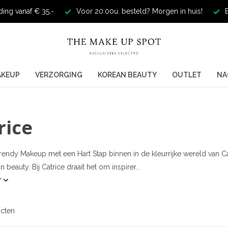
ding vanaf € 35,-
Voor 20:00u. besteld? Morgen in huis!
E
AKEUP
VERZORGING
KOREAN BEAUTY
OUTLET
NA
rice
Trendy Makeup met een Hart Stap binnen in de kleurrijke wereld van 
in beauty. Bij Catrice draait het om inspirer...
r
cten