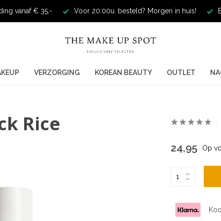
ding vanaf € 35,-
Voor 20:00u. besteld? Morgen in huis!
E
AKEUP
VERZORGING
KOREAN BEAUTY
OUTLET
NA
ck Rice
24,95
Op vo
Koo