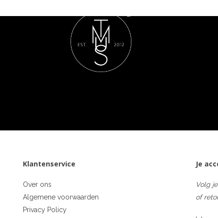
Klantenservice
Je ac
Over ons
Volg je
Algemene voorwaarden
of reto
Privacy Policy