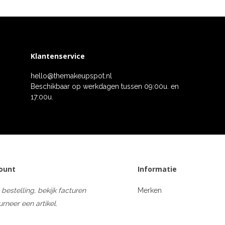
Klantenservice
hello@themakeupspot.nl
Beschikbaar op werkdagen tussen 09:00u. en
17:00u.
count
Informatie
 bestelling, bekijk facturen
Merken
urneer een artikel.