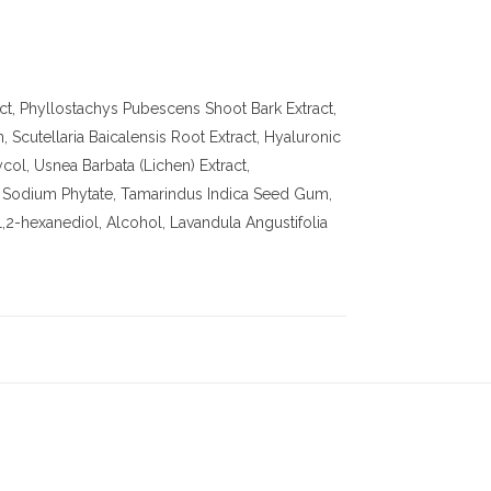
ract, Phyllostachys Pubescens Shoot Bark Extract,
 Scutellaria Baicalensis Root Extract, Hyaluronic
ol, Usnea Barbata (Lichen) Extract,
ct, Sodium Phytate, Tamarindus Indica Seed Gum,
1,2-hexanediol, Alcohol, Lavandula Angustifolia