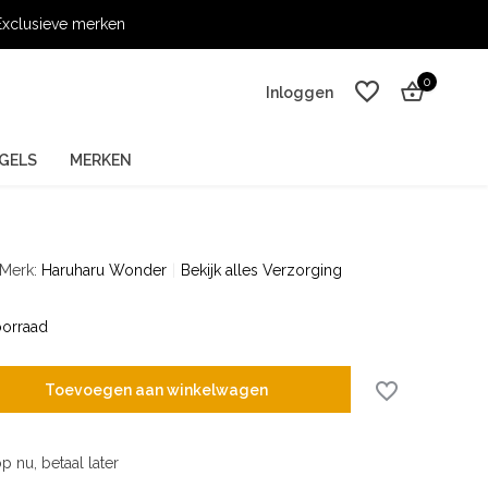
xclusieve merken
0
Inloggen
GELS
MERKEN
Merk:
Haruharu Wonder
Bekijk alles Verzorging
Account aanmaken
Account aanmaken
orraad
Toevoegen aan winkelwagen
p nu, betaal later