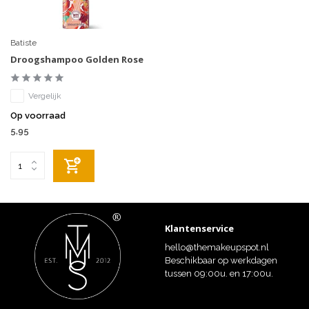
Batiste
Droogshampoo Golden Rose
Vergelijk
Op voorraad
5,95
Klantenservice
hello@themakeupspot.nl
Beschikbaar op werkdagen
tussen 09:00u. en 17:00u.