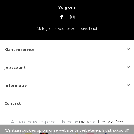
Volg ons
Meld je aan voor onze nieuwsbrief
Klantenservice
Je account
Informatie
Contact
© 2026 The Makeup Spot - Theme By
DMWS
x
Plus+
RSS-feed
Wij slaan cookies op om onze website te verbeteren. Is dat akkoord?