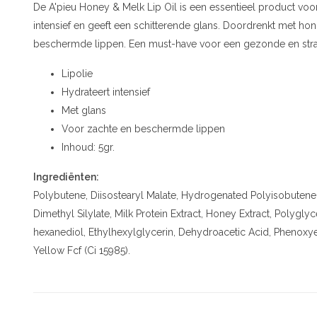
De A'pieu Honey & Melk Lip Oil is een essentieel product voo
intensief en geeft een schitterende glans. Doordrenkt met ho
beschermde lippen. Een must-have voor een gezonde en stra
Lipolie
Hydrateert intensief
Met glans
Voor zachte en beschermde lippen
Inhoud: 5gr.
Ingrediënten:
Polybutene, Diisostearyl Malate, Hydrogenated Polyisobutene, Tri
Dimethyl Silylate, Milk Protein Extract, Honey Extract, Polyglyc
hexanediol, Ethylhexylglycerin, Dehydroacetic Acid, Phenoxyet
Yellow Fcf (Ci 15985).