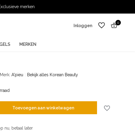
xclusieve merken
0
Inloggen
GELS
MERKEN
Merk:
A'pieu
Bekijk alles Korean Beauty
Account aanmaken
Account aanmaken
rraad
Toevoegen aan winkelwagen
p nu, betaal later