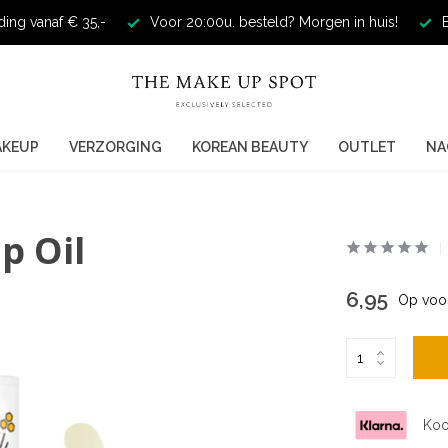
ding vanaf € 35,-
Voor 20:00u. besteld? Morgen in huis!
E
AKEUP
VERZORGING
KOREAN BEAUTY
OUTLET
NA
p Oil
6,95
Op voo
Koo