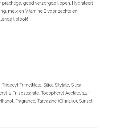
r prachtige, goed verzorgde lippen. Hydrateert
ning, melk en Vitamine E voor zachte en
lende liplook!
decyl Trimellitate, Silica Silylate, Silica
eryl-2 Triisostearate, Tocopheryl Acetate, 1,2-
hanol, Fragrance, Tartrazine (Ci 19140), Sunset