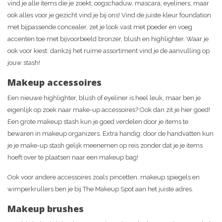
vind je alle items die je zoekt: oogschaduw, mascara, eyeliners, maar
ook alles voor je gezicht vind je bij ons! Vind de juiste kleur foundation
met bijpassende concealer, zet je look vast met poeder en voeg
accenten toe met bijvoorbeeld bronzer, blush en highlighter. Waar je
ook voor kiest: dankzij het ruime assortiment vind je de aanvulling op
jouw stash!
Makeup accessoires
Een nieuwe highlighter, blush of eyeliner is heel leuk, maar ben je
eigenlijk op zoek naar make-up accessoires? Ook dan zit je hier goed!
Een grote makeup stash kun je goed verdelen door je items te
bewaren in makeup organizers. Extra handig: door de handvatten kun
je je make-up stash gelijk meenemen op reis zonder dat je je items
hoeft over te plaatsen naar een makeup bag!
Ook voor andere accessoires zoals pincetten, makeup spiegels en
wimperkrullers ben je bij The Makeup Spot aan het juiste adres.
Makeup brushes